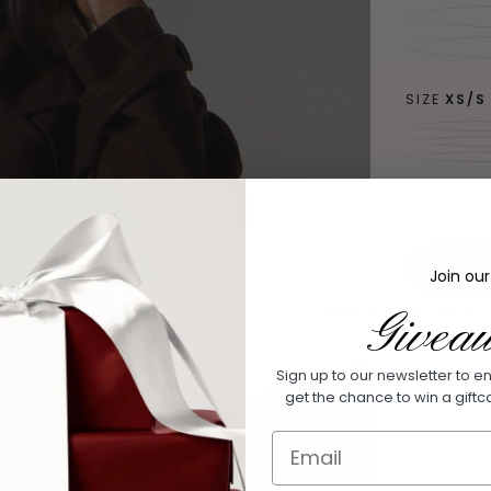
løfter ethv
Passform
Modelle
Size gu
SIZE
XS/S
Denne st
er en gener
ikke basert
Frakt:
Vi håndt
Frakttid
Noen pa
Join our
årsaker til 
Givea
MORE PAYMENT OPTIONS
Sign up to our newsletter to 
Quick 
get the chance to win a gift
current