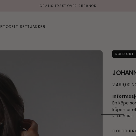
GRATIS FRAKT OVER 2500NOK
ER
TODELT SETT
JAKKER
SOLD OUT
JOHANN
2.499,00
Regular
2.499,00 N
NOK
price
Informasj
En kåpe so
kåpen er e
gå på komp
READ MORE
ekstra varm
Perfekt til
COLOR
B