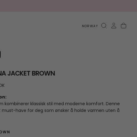
NORWAY
A JACKET BROWN
OK
on:
m kombinerer klassisk stil med moderne komfort. Denne
t must-have for deg som ønsker å holde varmen uten å
romiss med looken. Lang modell som dekker godt og gir
e. Klassiske detaljer som knapper, krage og knytebelte.
 hverdagen, jobb, fest eller fine anledninger - et plagg som
ROWN