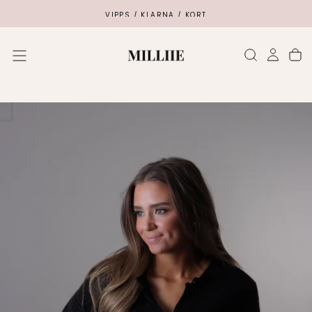
SKIP
VIPPS / KLARNA / KORT
TO
CONTENT