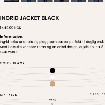
INGRID JACKET BLACK
1.449,00
Regular
1.449,00 NOK
NOK
price
Informasjon:
Ingrid jakke er et allsidig plagg som passer perfekt til daglig bruk.
Med klassiske knapper foran og en enkel design, er jakken lett å
kombinere med både jeans og mer pyntede antrekk. Knapper
READ MORE
foran for enkel åpning og lukking. Rett, komfortabel passform
med lett materiale som passerer til vår og høst.
COLOR
BLACK
Passform:
BLACK
VARIANT
Modellen er 172cm høy og har på en XS/S
SOLD
OUT
WHITE
VARIANT
Størrelsesguide - centimeter
OR
SOLD
UNAVAILABLE
OUT
Denne størrelsesguiden er basert på målene til kroppen din.
BEIGE
VARIANT
OR
SOLD
UNAVAILABLE
Dette er en generell størrelsesguide for hvilken størrelse du skal
OUT
OR
velge, ikke basert på akkurat denne varen.
UNAVAILABLE
SIZE GUIDE
SIZE
XS/S
Strekkfaktor: 3/3
XS/S
VARIANT
SOLD
M
VARIANT