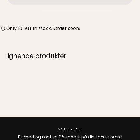
Noen pakker kan være forsinket grunnet høysesong eller
andre årsaker til fraktforsinkelser, vi beklager dette.
Only 10 left in stock. Order soon.
Lignende produkter
NYHETSBREV
Bli med og motta 10% rabatt på din første ordre