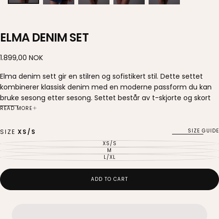
ELMA DENIM SET
1.899,00
Regular
1.899,00 NOK
NOK
price
Elma denim sett gir en stilren og sofistikert stil. Dette settet
kombinerer klassisk denim med en moderne passform du kan
bruke sesong etter sesong. Settet består av t-skjorte og skort
med lommer. Renskårne linjer med flatterende snitt. Kan styles
READ MORE
sammen for en komplett look – eller brukes hver for seg.
Kan også selges enkeltvis - ta kontakt via vår mail.
SIZE GUIDE
SIZE
XS/S
Passform:
XS/S
VARIANT
SOLD
M
Modellen er 172cm høy og har på en XS/S
VARIANT
OUT
SOLD
L/XL
VARIANT
OR
OUT
Strekkfaktor: 1/3
SOLD
UNAVAILABLE
OR
OUT
UNAVAILABLE
OR
Frakt:
UNAVAILABLE
ADD TO CART
Vi håndterer og sender pakken vanligvis mellom 1-4
virkedager.
Frakttid er som regel 1-3 virkedager.