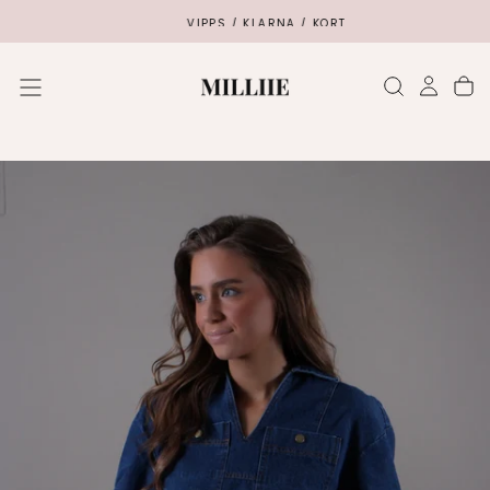
SKIP
VIPPS / KLARNA / KORT
TO
CONTENT