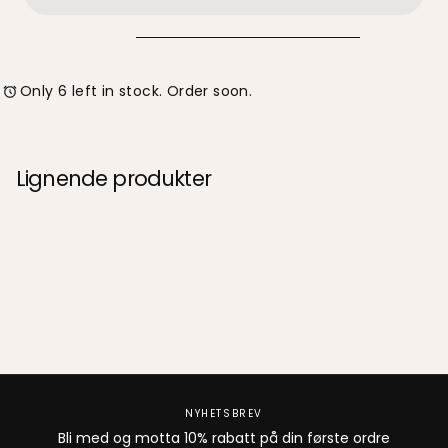
Frakttid er som regel 1-3 virkedager.
Noen pakker kan være forsinket grunnet høysesong eller
andre årsaker til fraktforsinkelser, vi beklager dette.
Only 6 left in stock. Order soon.
Lignende produkter
NYHETSBREV
Bli med og motta 10% rabatt på din første ordre