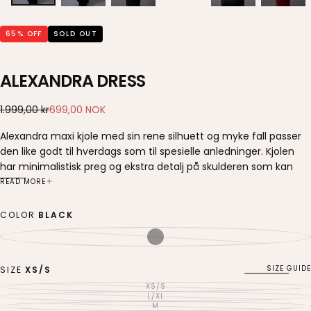
65
% OFF
SOLD OUT
ALEXANDRA DRESS
699,00
Regular
Sale
1.999,00 kr
699,00 NOK
NOK
price
price
Alexandra maxi kjole med sin rene silhuett og myke fall passer
den like godt til hverdags som til spesielle anledninger. Kjolen
har minimalistisk preg og ekstra detalj på skulderen som kan
knytes om ønskelig.
READ MORE
Passform:
Modellen er 172cm høy og har på en XS/S
COLOR
BLACK
Strekkfaktor: 3/3
BLACK
VARIANT
SOLD
Frakt:
OUT
OR
Vi håndterer og sender pakken vanligvis mellom 1-4
UNAVAILABLE
SIZE GUIDE
SIZE
XS/S
virkedager.
XS/S
VARIANT
Frakttid er som regel 1-3 virkedager.
SOLD
L/XL
VARIANT
OUT
SOLD
M
VARIANT
OR