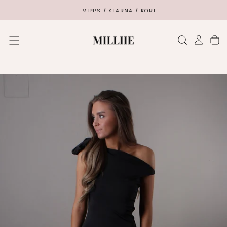
SKIP
VIPPS / KLARNA / KORT
TO
CONTENT