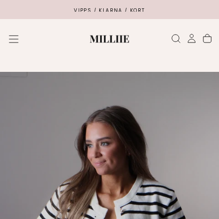
SKIP
VIPPS / KLARNA / KORT
TO
CONTENT