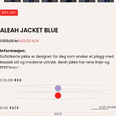
60
% OFF
ALEAH JACKET BLUE
549,00
Regular
Sale
1.399,00 kr
549,00 NOK
NOK
price
price
Informasjon:
Sofistikerte jakke er designet for deg som ønsker et plagg med
klassisk stil og moderne uttrykk. Aleah jakke har rene linjer og
kvalitetsmaterialer gir jakken et gjennomført og elegant
READ MORE
inntrykk – for både jobb og fine anledninger. Vakre detaljer som
striper, lommer og gullknapper.
COLOR
RED
Passform:
NAVY
VARIANT
Modellen er 172cm høy og har på en XS/S
SOLD
OUT
RED
VARIANT
Størrelsesguide - centimeter
OR
SOLD
UNAVAILABLE
OUT
Denne størrelsesguiden er basert på målene til kroppen din.
OR
UNAVAILABLE
SIZE GUIDE
SIZE
XS/S
Dette er en generell størrelsesguide for hvilken størrelse du skal
velge, ikke basert på akkurat denne varen.
XS/S
VARIANT